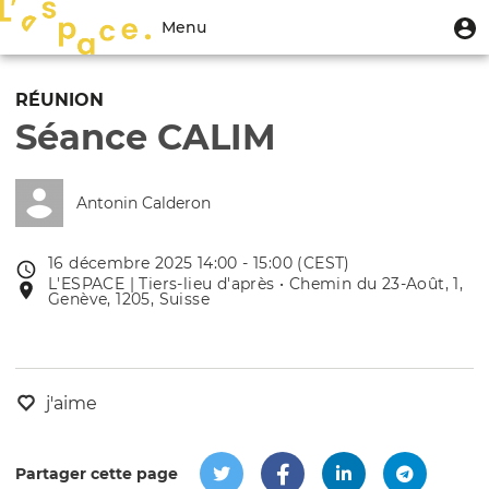
Aller
Menu
M
Menu
au
u
du
contenu
Toggle
compte
principal
navigation
RÉUNION
de
Séance CALIM
l'utilisateur
Antonin Calderon
16 décembre 2025 14:00 - 15:00 (CEST)
Date
L'ESPACE | Tiers-lieu d'après • Chemin du 23-Août, 1,
Lieu
de
Genève, 1205, Suisse
de
l'évênement
l'événement
j'aime
Partager cette page