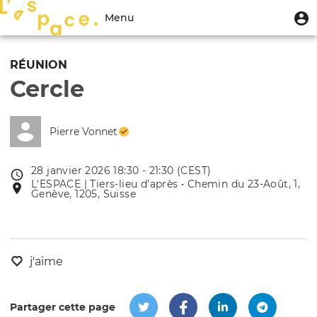
Aller
Menu
M
Menu
au
u
du
contenu
Toggle
compte
principal
navigation
RÉUNION
de
Cercle
l'utilisateur
Pierre Vonnet
28 janvier 2026 18:30 - 21:30 (CEST)
Date
L'ESPACE | Tiers-lieu d'après • Chemin du 23-Août, 1,
Lieu
de
Genève, 1205, Suisse
de
l'évênement
l'événement
j'aime
Partager cette page