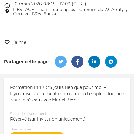
16 mars 2026 08:45 - 17:00 (CEST)
Date
L'ESPACE | Tiers-lieu d'après • Chemin du 23-Août, 1,
Lieu
de
Genève, 1205, Suisse
de
l'évênement
l'événement
j'aime
Partager cette page
Formation PPE+ : "5 jours rien que pour moi –
Dynamiser autrement mon retour à l’emploi". Journée
3 sur le réseau avec Muriel Besse.
Statut de l'événement
Réservé (sur invitation uniquement)
Thématiques