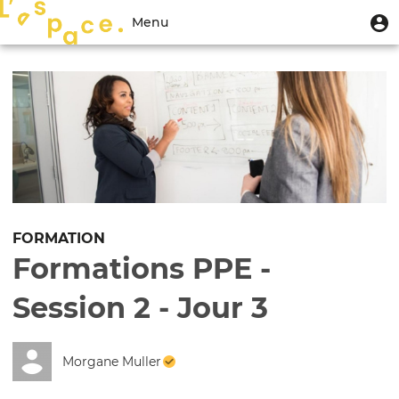
Aller
Menu
M
Menu
au
u
du
contenu
Toggle
compte
principal
navigation
de
l'utilisateur
FORMATION
Formations PPE -
Session 2 - Jour 3
Morgane Muller