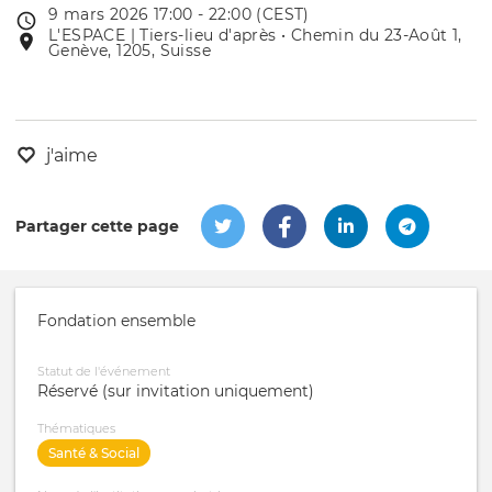
9 mars 2026 17:00 - 22:00 (CEST)
Date
L'ESPACE | Tiers-lieu d'après • Chemin du 23-Août 1,
Lieu
de
Genève, 1205, Suisse
de
l'évênement
l'événement
j'aime
Partager cette page
Fondation ensemble
Statut de l'événement
Réservé (sur invitation uniquement)
Thématiques
Santé & Social