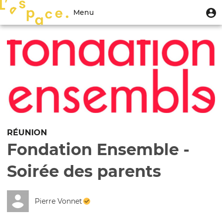
Aller
Menu
M
Menu
au
u
du
contenu
Toggle
compte
principal
navigation
de
l'utilisateur
RÉUNION
Fondation Ensemble -
Soirée des parents
Pierre Vonnet