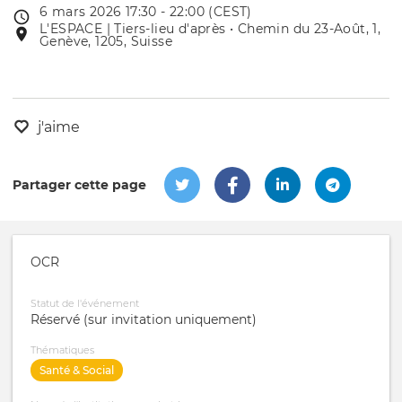
6 mars 2026 17:30 - 22:00 (CEST)
Date
L'ESPACE | Tiers-lieu d'après • Chemin du 23-Août, 1,
Lieu
de
Genève, 1205, Suisse
de
l'évênement
l'événement
j'aime
Partager cette page
OCR
Statut de l'événement
Réservé (sur invitation uniquement)
Thématiques
Santé & Social