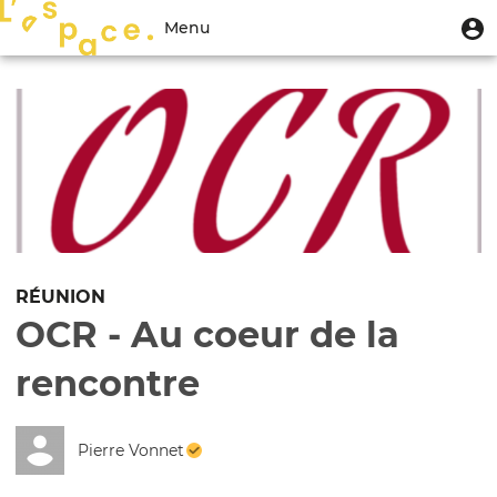
Aller
Menu
M
Menu
au
u
du
contenu
Toggle
compte
principal
navigation
de
l'utilisateur
RÉUNION
OCR - Au coeur de la
rencontre
Pierre Vonnet