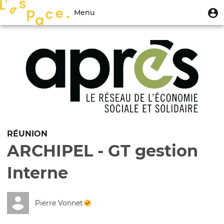
Aller
Menu
M
Menu
au
u
du
contenu
Toggle
compte
principal
navigation
de
l'utilisateur
RÉUNION
ARCHIPEL - GT gestion
Interne
Pierre Vonnet