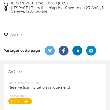
10 mars 2026 17:45 - 19:00 (CEST)
Date
L'ESPACE | Tiers-lieu d'après • Chemin du 23-Août, 1,
Lieu
de
Genève, 1205, Suisse
de
l'évênement
l'événement
j'aime
Partager cette page
Archipel
Statut de l'événement
Réservé (sur invitation uniquement)
Thématiques
Économie(s)