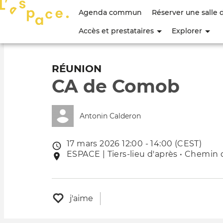
Menu
Agenda commun
Réserver une salle 
du
Accès et prestataires
Explorer
compte
de
RÉUNION
CA de Comob
l'utilisateur
Antonin Calderon
17 mars 2026 12:00 - 14:00 (CEST)
Date
ESPACE | Tiers-lieu d'après • Chemin 
Lieu
de
de
l'évênement
l'événement
j'aime