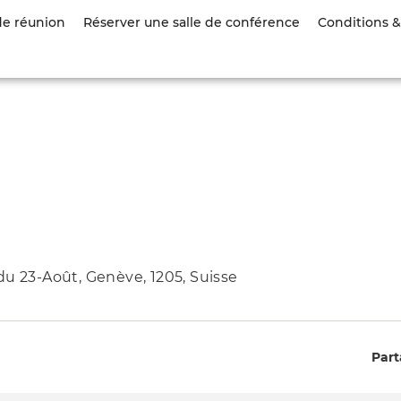
Aller
de réunion
Réserver une salle de conférence
Conditions & 
au
contenu
principal
du 23-Août, Genève, 1205, Suisse
Part