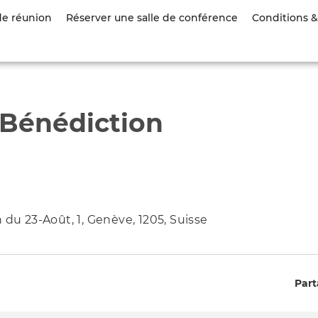
Aller
de réunion
Réserver une salle de conférence
Conditions & 
au
contenu
principal
u Bénédiction
 du 23-Août, 1, Genève, 1205, Suisse
Part