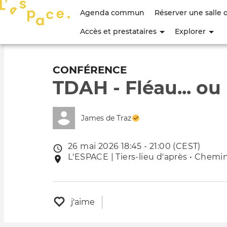
Menu
Agenda commun
Réserver une salle 
du
Accès et prestataires
Explorer
compte
de
CONFÉRENCE
TDAH - Fléau... o
l'utilisateur
James de Traz
26 mai 2026 18:45 - 21:00 (CEST)
Date
L'ESPACE | Tiers-lieu d'après • Chemin
Lieu
de
de
l'évênement
l'événement
j'aime