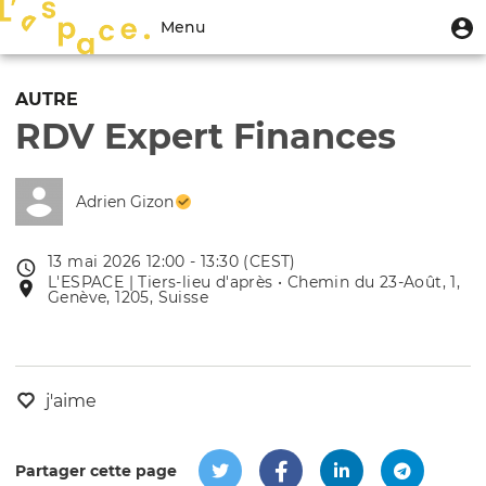
Aller
Menu
M
Menu
au
u
du
contenu
Toggle
compte
principal
navigation
AUTRE
de
RDV Expert Finances
l'utilisateur
Adrien Gizon
13 mai 2026 12:00 - 13:30 (CEST)
Date
L'ESPACE | Tiers-lieu d'après • Chemin du 23-Août, 1,
Lieu
de
Genève, 1205, Suisse
de
l'évênement
l'événement
j'aime
Partager cette page