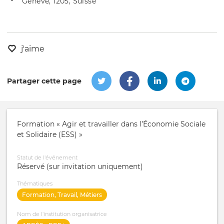
Genève, 1205, Suisse
de
l'évênement
l'événement
j'aime
Partager cette page
Formation « Agir et travailler dans l’Économie Sociale
et Solidaire (ESS) »
Statut de l'événement
Réservé (sur invitation uniquement)
Thématiques
Formation, Travail, Métiers
Nom de l'institution organisatrice