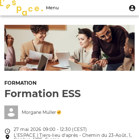
Aller
Menu
M
Menu
au
u
du
contenu
Toggle
compte
principal
navigation
de
l'utilisateur
FORMATION
Formation ESS
Morgane Muller
27 mai 2026 09:00 - 12:30 (CEST)
Date
L'ESPACE | Tiers-lieu d'après • Chemin du 23-Août, 1,
Lieu
de