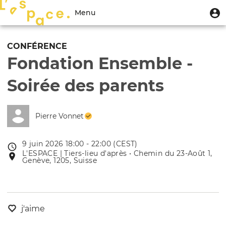
Aller
Menu
M
Menu
au
u
du
contenu
Toggle
compte
principal
navigation
CONFÉRENCE
de
Fondation Ensemble -
l'utilisateur
Soirée des parents
Pierre Vonnet
9 juin 2026 18:00 - 22:00 (CEST)
Date
L'ESPACE | Tiers-lieu d'après • Chemin du 23-Août 1,
Lieu
de
Genève, 1205, Suisse
de
l'évênement
l'événement
j'aime