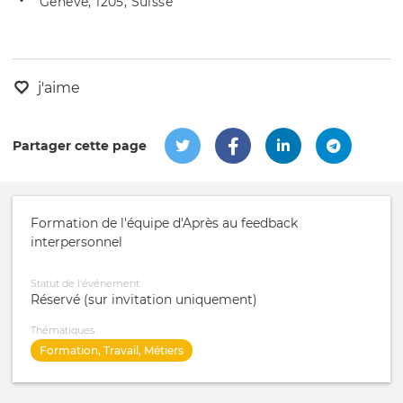
Genève, 1205, Suisse
de
l'évênement
l'événement
j'aime
Partager cette page
Formation de l'équipe d'Après au feedback
interpersonnel
Statut de l'événement
Réservé (sur invitation uniquement)
Thématiques
Formation, Travail, Métiers