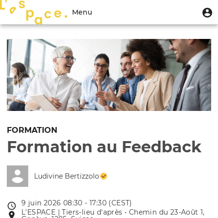
Aller
Menu
M
Menu
au
u
du
contenu
Toggle
compte
principal
navigation
de
l'utilisateur
FORMATION
Formation au Feedback
Ludivine Bertizzolo
9 juin 2026 08:30 - 17:30 (CEST)
Date
L'ESPACE | Tiers-lieu d'après • Chemin du 23-Août 1,
Lieu
de