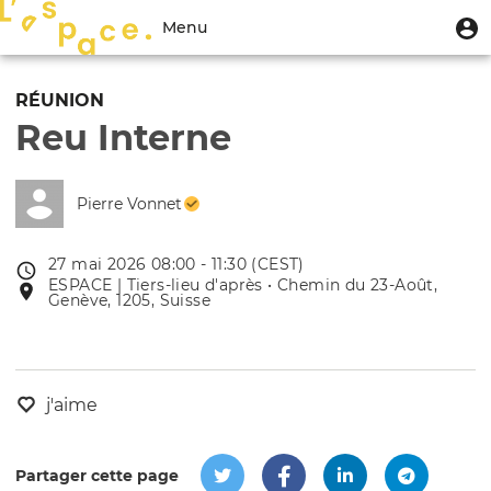
Aller
Menu
M
Menu
au
u
du
contenu
Toggle
compte
principal
navigation
RÉUNION
de
Reu Interne
l'utilisateur
Pierre Vonnet
27 mai 2026 08:00 - 11:30 (CEST)
Date
ESPACE | Tiers-lieu d'après • Chemin du 23-Août,
Lieu
de
Genève, 1205, Suisse
de
l'évênement
l'événement
j'aime
Partager cette page