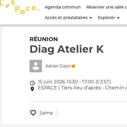
Menu
Agenda commun
Réserver une salle 
du
Accès et prestataires
Explorer
compte
de
RÉUNION
Diag Atelier K
l'utilisateur
Adrien Gizon
15 juin 2026 15:30 - 17:00 (CEST)
Date
ESPACE | Tiers-lieu d'après • Chemin 
Lieu
de
de
l'évênement
l'événement
j'aime