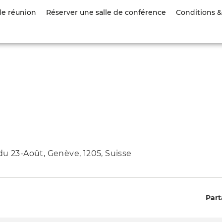
Aller
de réunion
Réserver une salle de conférence
Conditions & 
au
contenu
principal
du 23-Août, Genève, 1205, Suisse
Part