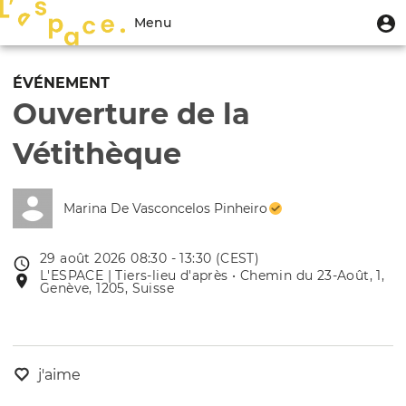
Aller
Menu
M
Menu
au
u
du
contenu
Toggle
compte
principal
navigation
ÉVÉNEMENT
de
Ouverture de la
l'utilisateur
Vétithèque
Marina De Vasconcelos Pinheiro
29 août 2026 08:30 - 13:30 (CEST)
Date
L'ESPACE | Tiers-lieu d'après • Chemin du 23-Août, 1,
Lieu
de
Genève, 1205, Suisse
de
l'évênement
l'événement
j'aime