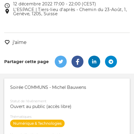
12 décembre 2022 17:00 - 22:00 (CEST)
Date
L'ESPACE | Tiers-lieu d'après • Chemin du 23-Août, 1,
Lieu
de
Genève, 1205, Suisse
de
l'évênement
l'événement
j'aime
Partager cette page
Soirée COMMUNS - Michel Bauwens
Statut de l'événement
Ouvert au public (accès libre)
Thématiques
Numérique & Technologies