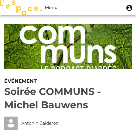
Aller
Menu
M
Menu
au
u
du
contenu
Toggle
compte
principal
navigation
de
l'utilisateur
ÉVÉNEMENT
Soirée COMMUNS -
Michel Bauwens
Antonin Calderon