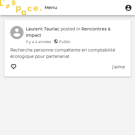
Aller
Menu
M
Menu
au
u
du
contenu
Toggle
compte
principal
navigation
Laurent Tauriac
posted in
Rencontres à
de
Impact
l'utilisateur
Il y a
4 années
Public
Recherche personne compétente en comptabilité
écologique pour partenariat
j'aime