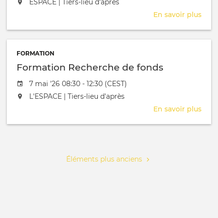
L'événement aura lieu au / à
ESPACE | Tiers-lieu d'après
En savoir plus
sur
Coti
mem
FORMATION
Formation Recherche de fonds
Date de l'évênement
7 mai '26 08:30 - 12:30 (CEST)
L'événement aura lieu au / à
L'ESPACE | Tiers-lieu d'après
En savoir plus
sur
Form
Rec
Pagination
de
fond
Éléments plus anciens