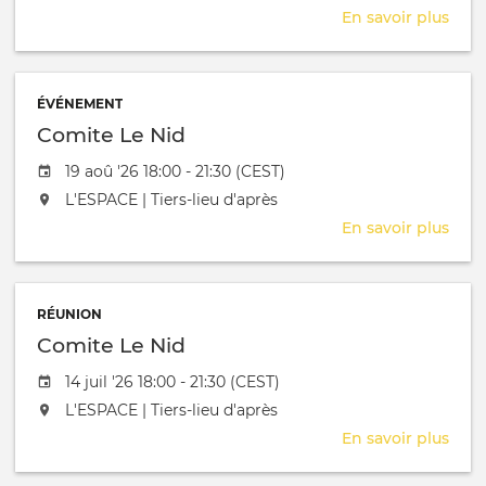
En savoir plus
sur
Cha
ÉVÉNEMENT
Comite Le Nid
Date de l'évênement
19 aoû '26 18:00 - 21:30 (CEST)
L'événement aura lieu au / à
L'ESPACE | Tiers-lieu d'après
En savoir plus
sur
Com
Le
Nid
RÉUNION
Comite Le Nid
Date de l'évênement
14 juil '26 18:00 - 21:30 (CEST)
L'événement aura lieu au / à
L'ESPACE | Tiers-lieu d'après
En savoir plus
sur
Com
Le