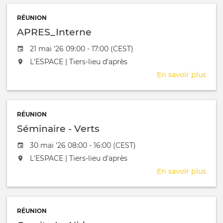
Nid
RÉUNION
APRES_Interne
Date de l'évênement
21 mai '26 09:00 - 17:00 (CEST)
L'événement aura lieu au / à
L'ESPACE | Tiers-lieu d'après
En savoir plus
sur
APRE
RÉUNION
Séminaire - Verts
Date de l'évênement
30 mai '26 08:00 - 16:00 (CEST)
L'événement aura lieu au / à
L'ESPACE | Tiers-lieu d'après
En savoir plus
sur
Sémi
-
Vert
RÉUNION