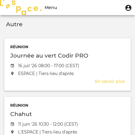
Aller
Menu
M
Menu
au
u
du
contenu
Toggle
compte
principal
Autre
navigation
de
l'utilisateur
RÉUNION
Journée au vert Codir PRO
Date de l'évênement
16 juil '26 08:00 - 17:00 (CEST)
L'événement aura lieu au / à
ESPACE | Tiers-lieu d'après
En savoir plus
sur
Jour
au
vert
RÉUNION
Codi
Chahut
PRO
Date de l'évênement
11 juin '26 10:30 - 12:00 (CEST)
L'événement aura lieu au / à
L'ESPACE | Tiers-lieu d'après