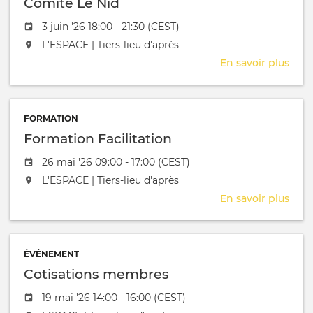
Comite Le Nid
Date de l'évênement
3 juin '26 18:00 - 21:30 (CEST)
L'événement aura lieu au / à
L'ESPACE | Tiers-lieu d'après
En savoir plus
sur
Com
Le
Nid
FORMATION
Formation Facilitation
Date de l'évênement
26 mai '26 09:00 - 17:00 (CEST)
L'événement aura lieu au / à
L'ESPACE | Tiers-lieu d'après
En savoir plus
sur
Form
Facil
ÉVÉNEMENT
Cotisations membres
Date de l'évênement
19 mai '26 14:00 - 16:00 (CEST)