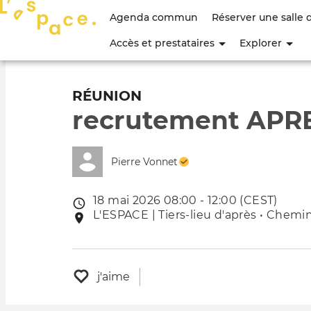
Menu
Agenda commun
Réserver une salle 
du
Accès et prestataires
Explorer
compte
de
RÉUNION
recrutement APR
l'utilisateur
Pierre Vonnet
18 mai 2026 08:00 - 12:00 (CEST)
Date
L'ESPACE | Tiers-lieu d'après • Chemin
Lieu
de
de
l'évênement
l'événement
j'aime