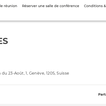
Aller
de réunion
Réserver une salle de conférence
Conditions & 
au
contenu
principal
ES
 du 23-Août, 1, Genève, 1205, Suisse
Part