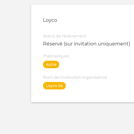
Loyco
Statut de l'événement
Réservé (sur invitation uniquement)
Thématiques
Autre
Nom de l'institution organisatrice
Loyco SA