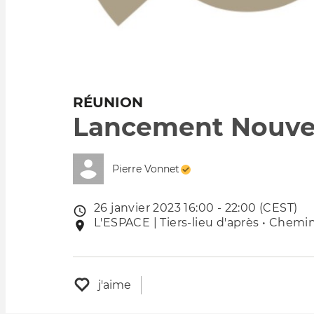
RÉUNION
Lancement Nouvel
Pierre Vonnet
26 janvier 2023 16:00 - 22:00 (CEST)
Date
L'ESPACE | Tiers-lieu d'après • Chemin
Lieu
de
de
l'évênement
l'événement
j'aime