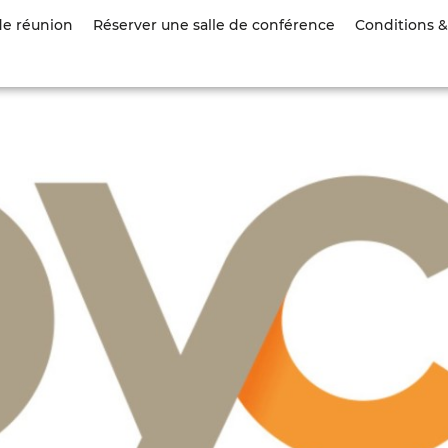
Aller
de réunion
Réserver une salle de conférence
Conditions & 
au
contenu
principal