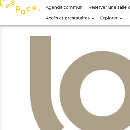
Menu
Agenda commun
Réserver une salle 
du
Accès et prestataires
Explorer
compte
de
l'utilisateur