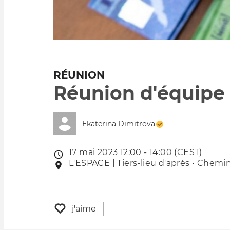
RÉUNION
Réunion d'équip
Ekaterina Dimitrova
17 mai 2023 12:00 - 14:00 (CEST)
Date
L'ESPACE | Tiers-lieu d'après • Chemin
Lieu
de
de
l'évênement
l'événement
j'aime