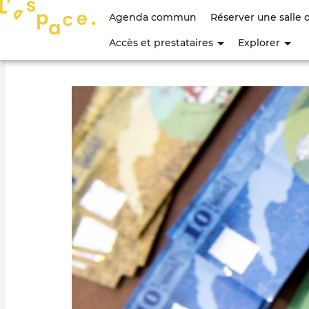
Menu
Agenda commun
Réserver une salle 
du
Accès et prestataires
Explorer
compte
de
l'utilisateur