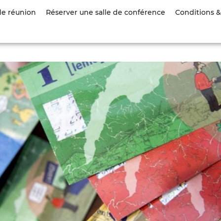
Aller
de réunion
Réserver une salle de conférence
Conditions & 
au
contenu
principal