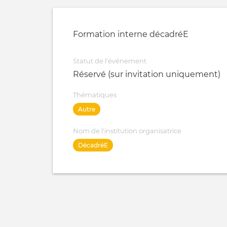
Formation interne décadréE
Statut de l'événement
Réservé (sur invitation uniquement)
Thématiques
Autre
Nom de l'institution organisatrice
DécadréE