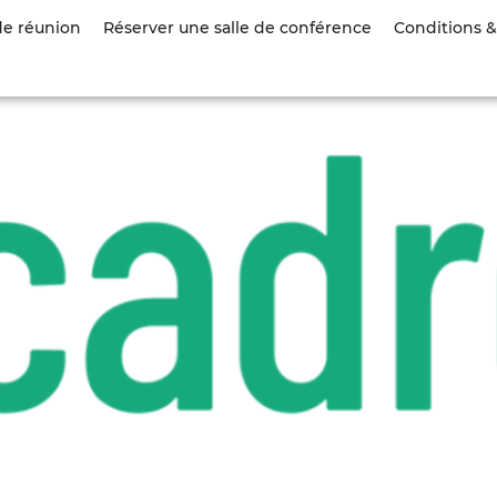
Aller
de réunion
Réserver une salle de conférence
Conditions & 
au
contenu
principal