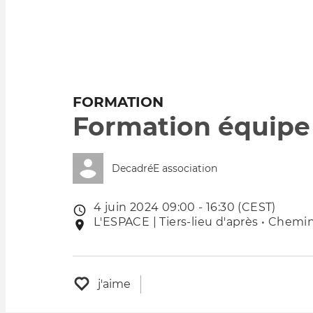
FORMATION
Formation équipe
DecadréE association
4 juin 2024 09:00 - 16:30 (CEST)
Date
L'ESPACE | Tiers-lieu d'après • Chemin
Lieu
de
de
l'évênement
l'événement
j'aime