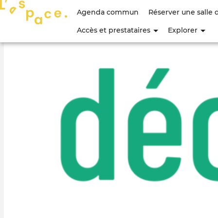
Menu
Agenda commun
Réserver une salle 
du
Accès et prestataires
Explorer
compte
de
l'utilisateur