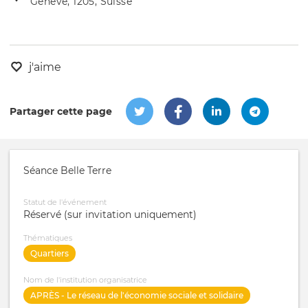
Genève, 1205, Suisse
de
l'évênement
l'événement
j'aime
Partager cette page
Séance Belle Terre
Statut de l'événement
Réservé (sur invitation uniquement)
Thématiques
Quartiers
Nom de l'institution organisatrice
APRÈS - Le réseau de l'économie sociale et solidaire