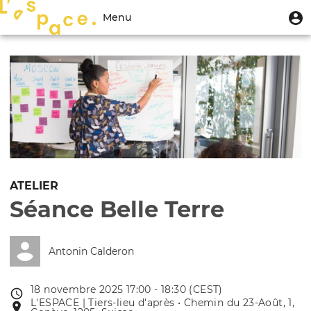
Aller
Menu
M
Menu
au
u
du
contenu
Toggle
compte
principal
navigation
de
l'utilisateur
ATELIER
Séance Belle Terre
Antonin Calderon
18 novembre 2025 17:00 - 18:30 (CEST)
Date
L'ESPACE | Tiers-lieu d'après • Chemin du 23-Août, 1,
Lieu
de