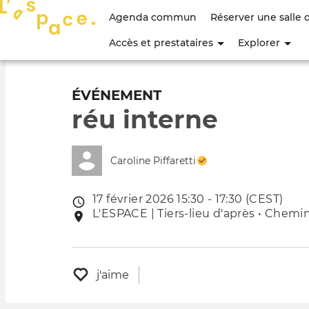
Menu
Agenda commun
Réserver une salle 
du
Accès et prestataires
Explorer
compte
de
ÉVÉNEMENT
réu interne
l'utilisateur
Caroline Piffaretti
17 février 2026 15:30 - 17:30 (CEST)
Date
L'ESPACE | Tiers-lieu d'après • Chemin
Lieu
de
de
l'évênement
l'événement
j'aime