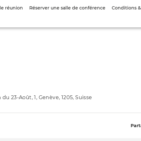
Aller
de réunion
Réserver une salle de conférence
Conditions & 
au
contenu
principal
 du 23-Août, 1, Genève, 1205, Suisse
Part