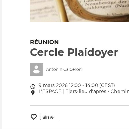
RÉUNION
Cercle Plaidoyer
Antonin Calderon
9 mars 2026 12:00 - 14:00 (CEST)
Date
L'ESPACE | Tiers-lieu d'après • Chemin
Lieu
de
de
l'évênement
l'événement
j'aime