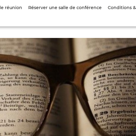
Aller
de réunion
Réserver une salle de conférence
Conditions & 
au
contenu
principal