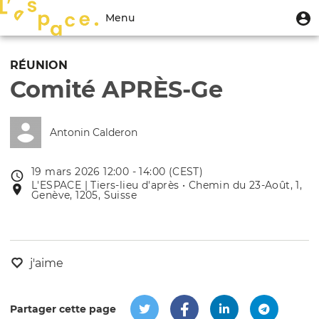
Aller
Menu
M
Menu
au
u
du
contenu
Toggle
compte
principal
navigation
RÉUNION
de
Comité APRÈS-Ge
l'utilisateur
Antonin Calderon
19 mars 2026 12:00 - 14:00 (CEST)
Date
L'ESPACE | Tiers-lieu d'après • Chemin du 23-Août, 1,
Lieu
de
Genève, 1205, Suisse
de
l'évênement
l'événement
j'aime
Partager cette page