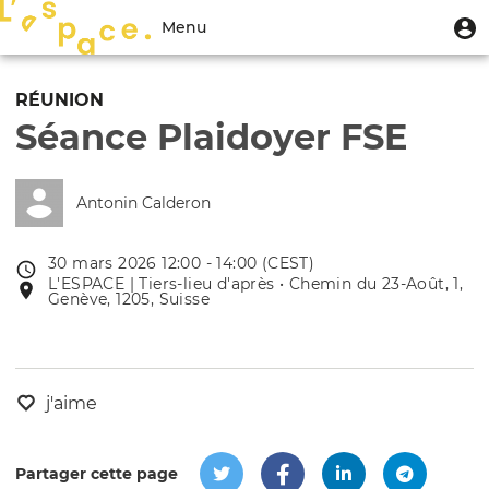
Aller
Menu
M
Menu
au
u
du
contenu
Toggle
compte
principal
navigation
RÉUNION
de
Séance Plaidoyer FSE
l'utilisateur
Antonin Calderon
30 mars 2026 12:00 - 14:00 (CEST)
Date
L'ESPACE | Tiers-lieu d'après • Chemin du 23-Août, 1,
Lieu
de
Genève, 1205, Suisse
de
l'évênement
l'événement
j'aime
Partager cette page