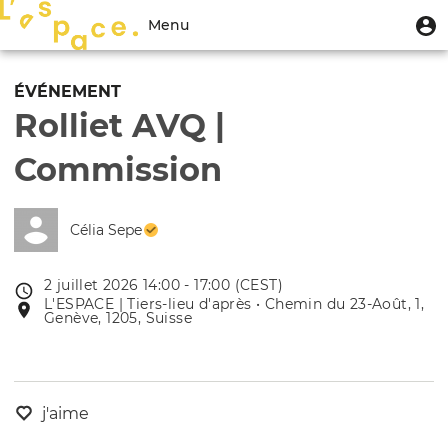
Aller
Menu
M
Menu
au
u
du
contenu
Toggle
compte
principal
navigation
ÉVÉNEMENT
de
Rolliet AVQ |
l'utilisateur
Commission
Célia Sepe
2 juillet 2026 14:00 - 17:00 (CEST)
Date
L'ESPACE | Tiers-lieu d'après • Chemin du 23-Août, 1,
Lieu
de
Genève, 1205, Suisse
de
l'évênement
l'événement
j'aime