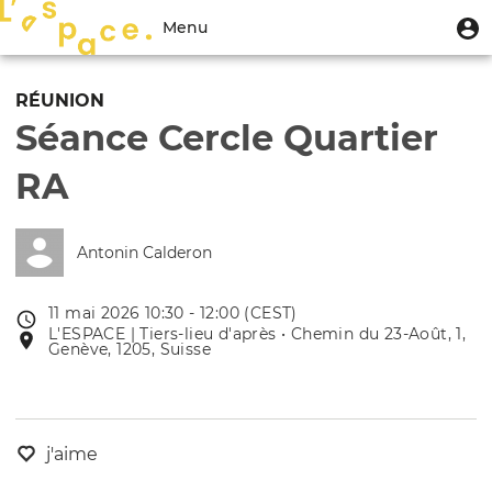
Aller
Menu
M
Menu
au
u
du
contenu
Toggle
compte
principal
navigation
RÉUNION
de
Séance Cercle Quartier
l'utilisateur
RA
Antonin Calderon
11 mai 2026 10:30 - 12:00 (CEST)
Date
L'ESPACE | Tiers-lieu d'après • Chemin du 23-Août, 1,
Lieu
de
Genève, 1205, Suisse
de
l'évênement
l'événement
j'aime