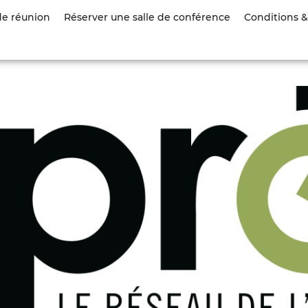
Aller
de réunion
Réserver une salle de conférence
Conditions & 
au
contenu
principal