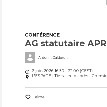
CONFÉRENCE
AG statutaire AP
Antonin Calderon
2 juin 2026 16:30 - 22:00 (CEST)
Date
L'ESPACE | Tiers-lieu d'après • Chemin
Lieu
de
de
l'évênement
l'événement
j'aime