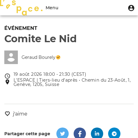
Aller
Menu
M
Menu
au
u
du
contenu
Toggle
compte
principal
navigation
ÉVÉNEMENT
de
Comite Le Nid
l'utilisateur
Geraud Bourely
19 août 2026 18:00 - 21:30 (CEST)
Date
L'ESPACE | Tiers-lieu d'après • Chemin du 23-Août, 1,
Lieu
de
Genève, 1205, Suisse
de
l'évênement
l'événement
j'aime
Partager cette page