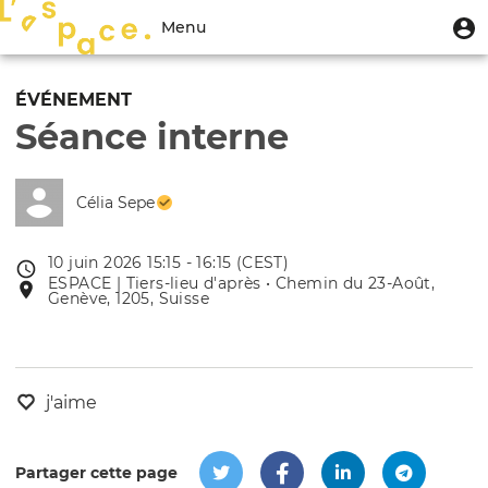
Aller
Menu
M
Menu
au
u
du
contenu
Toggle
compte
principal
navigation
ÉVÉNEMENT
de
Séance interne
l'utilisateur
Célia Sepe
10 juin 2026 15:15 - 16:15 (CEST)
Date
ESPACE | Tiers-lieu d'après • Chemin du 23-Août,
Lieu
de
Genève, 1205, Suisse
de
l'évênement
l'événement
j'aime
Partager cette page