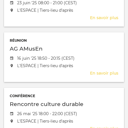
Date de l'évênement
23 juin '25 08:00 - 21:00 (CEST)
Hame
DPs
L'événement aura lieu au / à
L'ESPACE | Tiers-lieu d'après
En savoir plus
sur
Atel
rêve
et
RÉUNION
art-
AG AMusEn
thér
-
Date de l'évênement
16 juin '25 18:50 - 20:15 (CEST)
Joh
L'événement aura lieu au / à
L'ESPACE | Tiers-lieu d'après
Hame
DPs
En savoir plus
sur
AG
AMu
CONFÉRENCE
Rencontre culture durable
Date de l'évênement
26 mai '25 18:00 - 22:00 (CEST)
L'événement aura lieu au / à
L'ESPACE | Tiers-lieu d'après