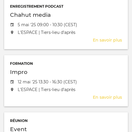
ENREGISTREMENT PODCAST
Chahut media
Date de l'évênement
5 mai '25 09:00 - 10:30 (CEST)
L'événement aura lieu au / à
L'ESPACE | Tiers-lieu d'après
En savoir plus
sur
Cha
med
FORMATION
Impro
Date de l'évênement
12 mai '25 13:30 - 16:30 (CEST)
L'événement aura lieu au / à
L'ESPACE | Tiers-lieu d'après
En savoir plus
sur
Imp
RÉUNION
Event