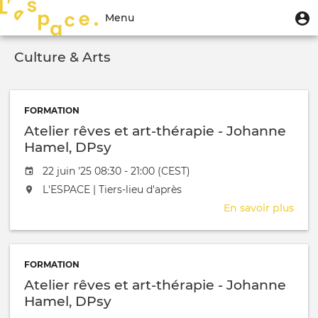
Aller
Menu
M
Menu
au
u
du
contenu
Toggle
compte
principal
Culture & Arts
navigation
de
l'utilisateur
FORMATION
Atelier rêves et art-thérapie - Johanne
Hamel, DPsy
Date de l'évênement
22 juin '25 08:30 - 21:00 (CEST)
L'événement aura lieu au / à
L'ESPACE | Tiers-lieu d'après
En savoir plus
sur
Atel
rêve
et
FORMATION
art-
Atelier rêves et art-thérapie - Johanne
thér
-
Hamel, DPsy
Joh