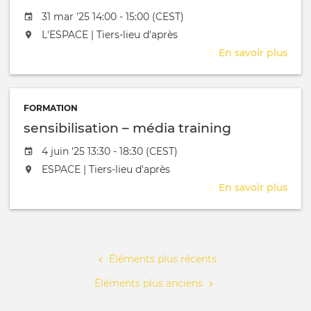
Date de l'évênement
31 mar '25 14:00 - 15:00 (CEST)
L'événement aura lieu au / à
L'ESPACE | Tiers-lieu d'après
En savoir plus
sur
Even
FORMATION
sensibilisation – média training
Date de l'évênement
4 juin '25 13:30 - 18:30 (CEST)
L'événement aura lieu au / à
ESPACE | Tiers-lieu d'après
En savoir plus
sur
sens
–
Pagination
méd
trai
Éléments plus récents
Éléments plus anciens