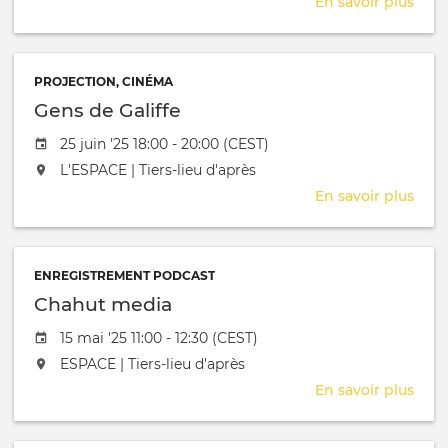
En savoir plus
sur
Ren
cult
dura
PROJECTION, CINÉMA
Gens de Galiffe
Date de l'évênement
25 juin '25 18:00 - 20:00 (CEST)
L'événement aura lieu au / à
L'ESPACE | Tiers-lieu d'après
En savoir plus
sur
Gen
de
Galif
ENREGISTREMENT PODCAST
Chahut media
Date de l'évênement
15 mai '25 11:00 - 12:30 (CEST)
L'événement aura lieu au / à
ESPACE | Tiers-lieu d'après
En savoir plus
sur
Cha
med