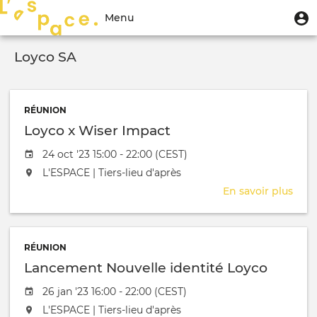
Aller
Menu
M
Menu
au
u
du
contenu
Toggle
compte
principal
Loyco SA
navigation
de
l'utilisateur
RÉUNION
Loyco x Wiser Impact
Date de l'évênement
24 oct '23 15:00 - 22:00 (CEST)
L'événement aura lieu au / à
L'ESPACE | Tiers-lieu d'après
En savoir plus
sur
Loyc
x
Wise
RÉUNION
Impa
Lancement Nouvelle identité Loyco
Date de l'évênement
26 jan '23 16:00 - 22:00 (CEST)
L'événement aura lieu au / à
L'ESPACE | Tiers-lieu d'après