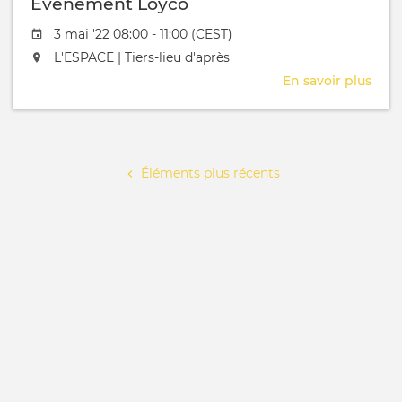
Evènement Loyco
AG_
Date de l'évênement
3 mai '22 08:00 - 11:00 (CEST)
L'événement aura lieu au / à
L'ESPACE | Tiers-lieu d'après
En savoir plus
sur
Evè
Loyc
Pagination
Éléments plus récents