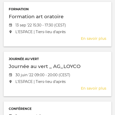
orat
FORMATION
Formation art oratoire
Date de l'évênement
13 sep '22 15:30 - 17:30 (CEST)
L'événement aura lieu au / à
L'ESPACE | Tiers-lieu d'après
En savoir plus
sur
Form
art
orat
JOURNÉE AU VERT
Journée au vert _ AG_LOYCO
Date de l'évênement
30 juin '22 09:00 - 20:00 (CEST)
L'événement aura lieu au / à
L'ESPACE | Tiers-lieu d'après
En savoir plus
sur
Jour
au
vert
CONFÉRENCE
_