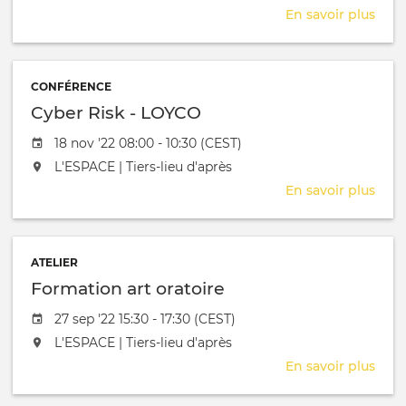
En savoir plus
sur
Lan
Nouv
iden
CONFÉRENCE
Loyc
Cyber Risk - LOYCO
Date de l'évênement
18 nov '22 08:00 - 10:30 (CEST)
L'événement aura lieu au / à
L'ESPACE | Tiers-lieu d'après
En savoir plus
sur
Cyb
Risk
-
ATELIER
LOY
Formation art oratoire
Date de l'évênement
27 sep '22 15:30 - 17:30 (CEST)
L'événement aura lieu au / à
L'ESPACE | Tiers-lieu d'après
En savoir plus
sur
Form
art