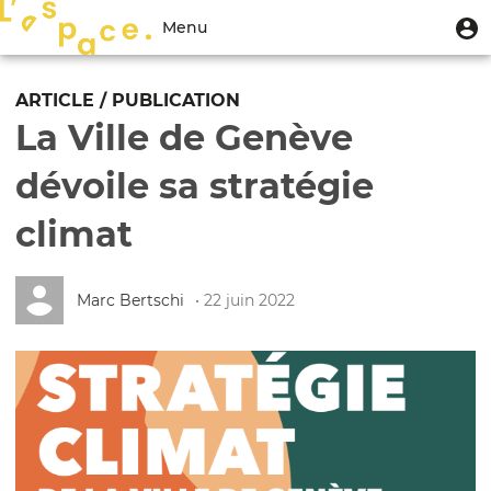
Aller
Menu
M
Menu
au
u
du
contenu
Toggle
compte
principal
navigation
ARTICLE / PUBLICATION
de
La Ville de Genève
l'utilisateur
dévoile sa stratégie
climat
Marc Bertschi
• 22 juin 2022