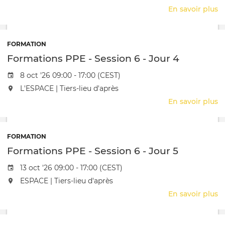
2
En savoir plus
s
F
P
-
FORMATION
S
Formations PPE - Session 6 - Jour 4
6
-
Date de l'évênement
8 oct '26 09:00 - 17:00 (CEST)
J
L'événement aura lieu au / à
L'ESPACE | Tiers-lieu d'après
3
En savoir plus
s
F
P
-
FORMATION
S
Formations PPE - Session 6 - Jour 5
6
-
Date de l'évênement
13 oct '26 09:00 - 17:00 (CEST)
J
L'événement aura lieu au / à
ESPACE | Tiers-lieu d'après
4
En savoir plus
s
F
P