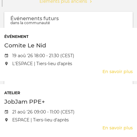
Éléments plus anciens
Événements futurs
dans la communauté
ÉVÉNEMENT
Comite Le Nid
Date de l'évênement
19 aoû '26 18:00 - 21:30 (CEST)
L'événement aura lieu au / à
L'ESPACE | Tiers-lieu d'après
En savoir plus
s
C
L
N
ATELIER
JobJam PPE+
Date de l'évênement
21 aoû '26 09:00 - 11:00 (CEST)
L'événement aura lieu au / à
ESPACE | Tiers-lieu d'après
En savoir plus
s
J