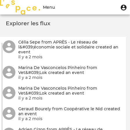
Aller
Menu
M
Menu
au
u
du
contenu
Toggle
compte
principal
Explorer les flux
navigation
de
l'utilisateur
Célia Sepe from APRÈS - Le réseau de
l&#039;économie sociale et solidaire created an
event
il y a 2 mois
Marina De Vasconcelos Pinheiro from
Vet&#039;Lok created an event
il y a 2 mois
Marina De Vasconcelos Pinheiro from
Vet&#039;Lok created an event
il y a 2 mois
Geraud Bourely from Coopérative le Nid created
an event
il y a 2 mois
Adrien Gizon from APRÈS - Le réseau de