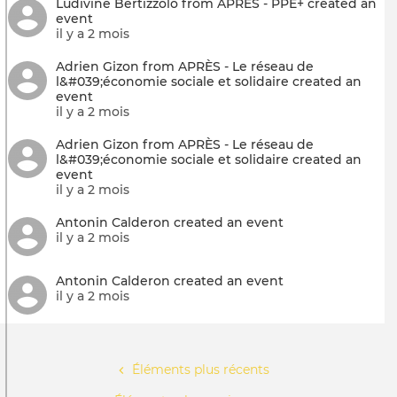
Ludivine Bertizzolo from APRÈS - PPE+ created an
event
il y a 2 mois
Adrien Gizon from APRÈS - Le réseau de
l&#039;économie sociale et solidaire created an
event
il y a 2 mois
Adrien Gizon from APRÈS - Le réseau de
l&#039;économie sociale et solidaire created an
event
il y a 2 mois
Antonin Calderon created an event
il y a 2 mois
Antonin Calderon created an event
il y a 2 mois
Pagination
Éléments plus récents