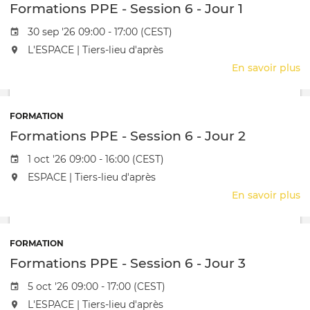
Formations PPE - Session 6 - Jour 1
d'
Date de l'évênement
30 sep '26 09:00 - 17:00 (CEST)
L'événement aura lieu au / à
L'ESPACE | Tiers-lieu d'après
En savoir plus
s
F
P
-
FORMATION
S
Formations PPE - Session 6 - Jour 2
6
-
Date de l'évênement
1 oct '26 09:00 - 16:00 (CEST)
J
L'événement aura lieu au / à
ESPACE | Tiers-lieu d'après
1
En savoir plus
s
F
P
-
FORMATION
S
Formations PPE - Session 6 - Jour 3
6
-
Date de l'évênement
5 oct '26 09:00 - 17:00 (CEST)
J
L'événement aura lieu au / à
L'ESPACE | Tiers-lieu d'après