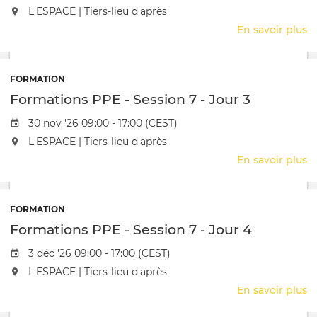
J
L'événement aura lieu au / à
L'ESPACE | Tiers-lieu d'après
1
En savoir plus
s
F
P
-
FORMATION
S
Formations PPE - Session 7 - Jour 3
7
-
Date de l'évênement
30 nov '26 09:00 - 17:00 (CEST)
J
L'événement aura lieu au / à
L'ESPACE | Tiers-lieu d'après
2
En savoir plus
s
F
P
-
FORMATION
S
Formations PPE - Session 7 - Jour 4
7
-
Date de l'évênement
3 déc '26 09:00 - 17:00 (CEST)
J
L'événement aura lieu au / à
L'ESPACE | Tiers-lieu d'après
3
En savoir plus
s
F