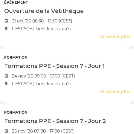
-
ÉVÉNEMENT
S
Ouverture de la Vétithèque
6
-
Date de l'évênement
31 oct '26 08:30 - 13:30 (CEST)
J
L'événement aura lieu au / à
L'ESPACE | Tiers-lieu d'après
5
En savoir plus
s
O
d
la
FORMATION
V
Formations PPE - Session 7 - Jour 1
Date de l'évênement
24 nov '26 09:00 - 17:00 (CEST)
L'événement aura lieu au / à
L'ESPACE | Tiers-lieu d'après
En savoir plus
s
F
P
-
FORMATION
S
Formations PPE - Session 7 - Jour 2
7
-
Date de l'évênement
25 nov '26 09:00 - 17:00 (CEST)