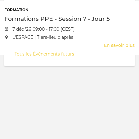
P
-
FORMATION
S
Formations PPE - Session 7 - Jour 5
7
-
Date de l'évênement
7 déc '26 09:00 - 17:00 (CEST)
J
L'événement aura lieu au / à
L'ESPACE | Tiers-lieu d'après
4
En savoir plus
s
F
Tous les Événements futurs
P
-
S
7
-
J
5