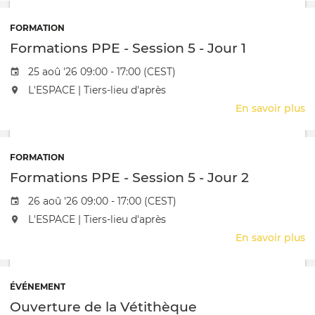
P
FORMATION
Formations PPE - Session 5 - Jour 1
Date de l'évênement
25 aoû '26 09:00 - 17:00 (CEST)
L'événement aura lieu au / à
L'ESPACE | Tiers-lieu d'après
En savoir plus
s
F
P
-
FORMATION
S
Formations PPE - Session 5 - Jour 2
5
-
Date de l'évênement
26 aoû '26 09:00 - 17:00 (CEST)
J
L'événement aura lieu au / à
L'ESPACE | Tiers-lieu d'après
1
En savoir plus
s
F
P
-
ÉVÉNEMENT
S
Ouverture de la Vétithèque
5