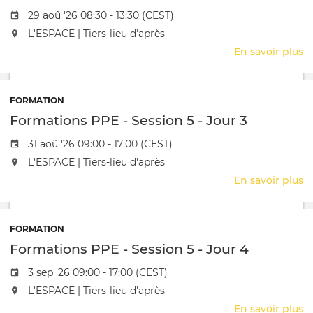
-
Date de l'évênement
29 aoû '26 08:30 - 13:30 (CEST)
J
L'événement aura lieu au / à
L'ESPACE | Tiers-lieu d'après
2
En savoir plus
s
O
d
la
FORMATION
V
Formations PPE - Session 5 - Jour 3
Date de l'évênement
31 aoû '26 09:00 - 17:00 (CEST)
L'événement aura lieu au / à
L'ESPACE | Tiers-lieu d'après
En savoir plus
s
F
P
-
FORMATION
S
Formations PPE - Session 5 - Jour 4
5
-
Date de l'évênement
3 sep '26 09:00 - 17:00 (CEST)
J
L'événement aura lieu au / à
L'ESPACE | Tiers-lieu d'après
3
En savoir plus
s