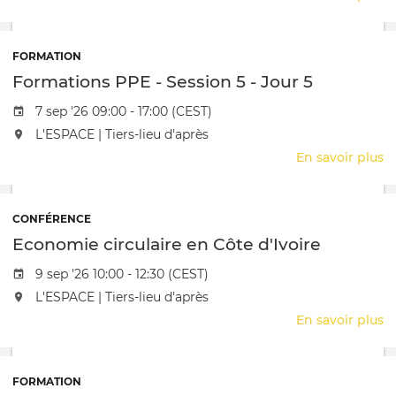
F
P
-
FORMATION
S
Formations PPE - Session 5 - Jour 5
5
-
Date de l'évênement
7 sep '26 09:00 - 17:00 (CEST)
J
L'événement aura lieu au / à
L'ESPACE | Tiers-lieu d'après
4
En savoir plus
s
F
P
-
CONFÉRENCE
S
Economie circulaire en Côte d'Ivoire
5
-
Date de l'évênement
9 sep '26 10:00 - 12:30 (CEST)
J
L'événement aura lieu au / à
L'ESPACE | Tiers-lieu d'après
5
En savoir plus
s
E
ci
e
FORMATION
C